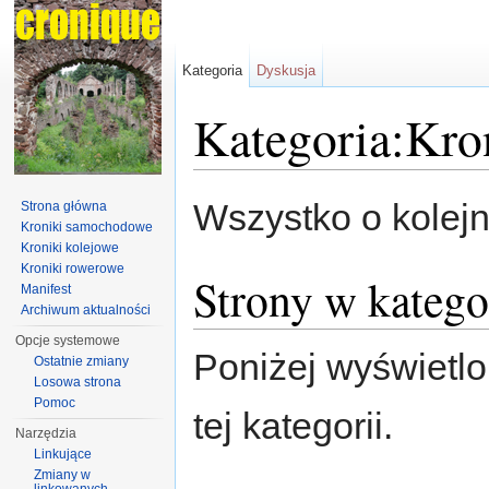
Kategoria
Dyskusja
Kategoria:Kro
Skocz do:
nawigacja
,
szukaj
Wszystko o kolejn
Strona główna
Kroniki samochodowe
Kroniki kolejowe
Kroniki rowerowe
Strony w katego
Manifest
Archiwum aktualności
Opcje systemowe
Poniżej wyświetlo
Ostatnie zmiany
Losowa strona
Pomoc
tej kategorii.
Narzędzia
Linkujące
Zmiany w